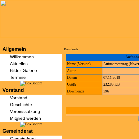
Allgemein
Downloads
Willkommen
Aufnahm
Aktuelles
Name (Version)
Aufnahmeantrag (Nove
Bilder-Galerie
Autor
Termine
Datum
07.11.2018
Größe
232.83 KB
Vorstand
Downloads
596
Vorstand
Geschichte
Vereinssatzung
Mitglied werden
Gemeinderat
Gemeinderat